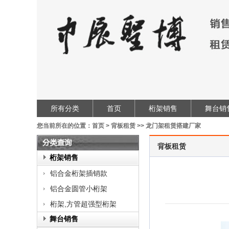
所有分类
首页
桁架销售
舞台销
您当前所在的位置：
首页
>
背板租赁
>>
龙门架租赁搭建厂家
背板租赁
类
桁架销售
查
铝合金桁架插销款
询
铝合金圆管小桁架
桁架,方管超强型桁架
舞台销售