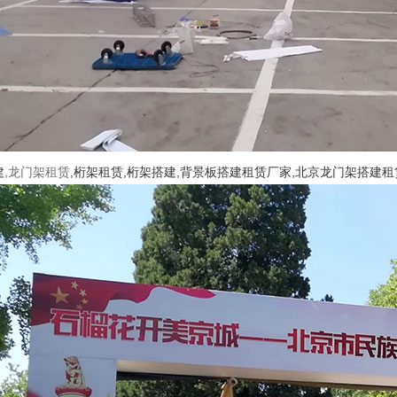
建
,龙门架租赁
,桁架租赁,桁架搭建,背景板搭建租赁厂家,北京龙门架搭建租赁工厂电