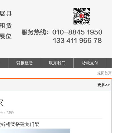
赁
背板租赁
联系我们
货款支付
返回首页
更多>>
家
点击：
2599
镀锌桁架搭建龙门架