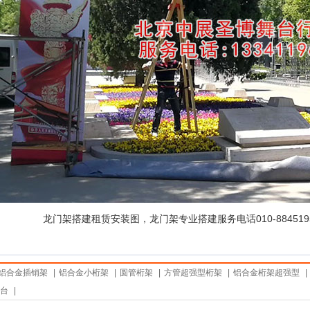
龙门架搭建租赁安装图，龙门架专业搭建服务电话010-88451950
铝合金插销架
|
铝合金小桁架
|
圆管桁架
|
方管超强型桁架
|
铝合金桁架超强型
|
台
|