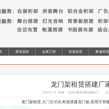
售
展览器材
会展工程
桁架租赁
帐篷租
龙门架租赁搭建厂
2020-07-16 来源： 北京中展圣博桁架舞台厂 
龙门架租赁,
龙门架搭建
,桁架搭建龙门架,采用方管