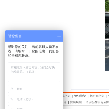
请您留言
感谢您的关注，当前客服人员不在
线，请填写一下您的信息，我们会
尽快和您联系。
桁架与舞台销售
|
方管桁架
|
新款桁架
|
镀锌桁架
|
铝合金桁架
|
锌管拼装舞台
|
折叠舞台
|
拉网舞台
|
快展展架
|
酒店折叠铝合金舞