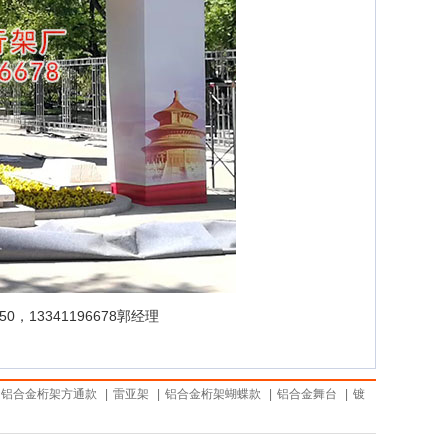
，13341196678郭经理
铝合金桁架方通款
|
雷亚架
|
铝合金桁架蝴蝶款
|
铝合金舞台
|
镀