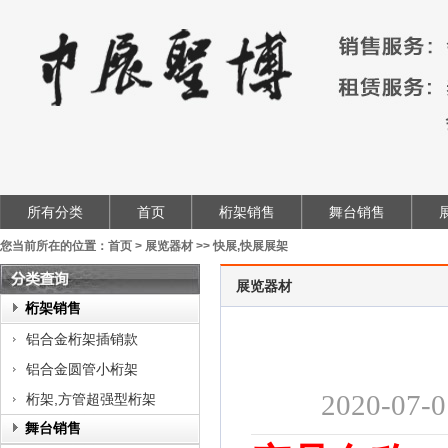
所有分类
首页
桁架销售
舞台销售
您当前所在的位置：
首页
>
展览器材
>>
快展,快展展架
展览器材
类
桁架销售
查
铝合金桁架插销款
询
铝合金圆管小桁架
2020-
桁架,方管超强型桁架
舞台销售